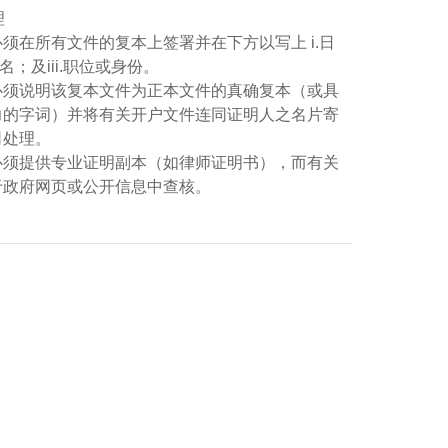
理
须在所有文件的复本上签署并在下方以写上 i.日
姓名；及iii.职位或身份。
必须说明该复本文件为正本文件的真确复本（或具
力的字词）并将有关开户文件连同证明人之名片寄
司处理。
必须提供专业证明副本（如律师证明书），而有关
于政府网页或公开信息中查核。