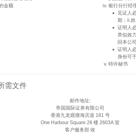
的金额
银行分行经
见证人必
期；ii.
证明人
类似效
回本公
证明人
身份可
特许秘书
所需文件
邮件地址:
帝国国际证券有限公司
香港九龙观塘海滨道 181 号
One Harbour Square 26 楼 2603A 室
客户服务部 收