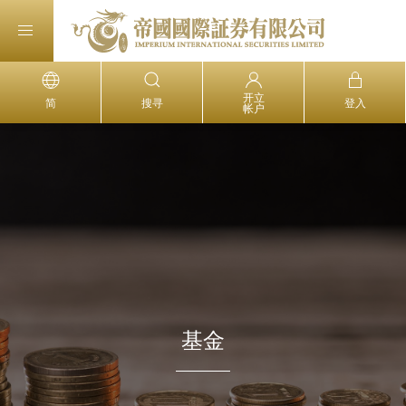
开立
简
搜寻
登入
帐户
基金