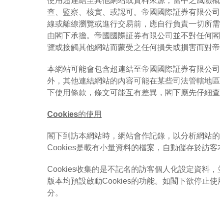
使用超連結至其他網站或資料來源，當中之風險概
查、監察、核實、或認可。帝國國際証券有限公司
線或離線瀏覽或進行交易前，應自行負責一切所需
由閣下承擔。帝國國際証券有限公司並不對任何閣
覽或接觸其他網站而蒙受之任何損失或損害而對帝
本網站可能會包含超連結至帝國國際証券有限公司
外，其他連結網站的內容可能在某些司法管轄地區
下使用條款，條文可能互有差異，閣下應先仔細查
Cookies的使用
閣下到訪本網站時，網站會作記錄，以分析網站的訪
Cookies是載有小量資料的檔案，自動儲存於訪
Cookies收集的是不記名的訪客個人化設定資料
版本均預設啟動Cookies的功能。如閣下欲停止使
分。