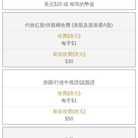
美元$20 或 相等的幣值
代收紅股/供股權收費 (港股及滬港通A股)
每手$1
$30
併購/行使牛熊證/認股證
每手$1
$50